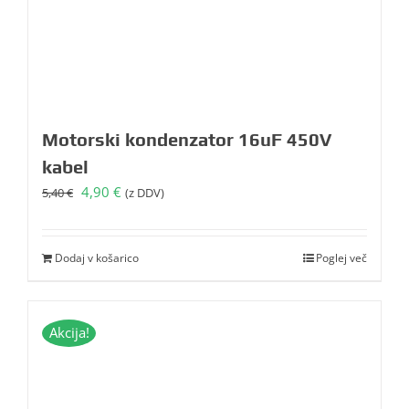
Motorski kondenzator 16uF 450V
kabel
Izvirna
Trenutna
4,90
€
5,40
€
(z DDV)
cena
cena
je
je:
bila:
4,90 €.
Dodaj v košarico
Poglej več
5,40 €.
Akcija!