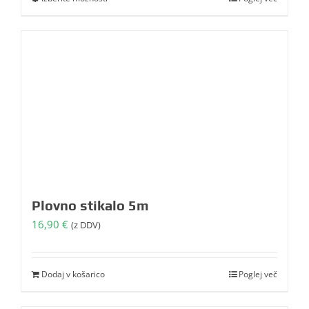
do
izdelek
17,30 €
ima
več
različic.
Možnosti
lahko
izberete
na
strani
izdelka
Plovno stikalo 5m
16,90
€
(z DDV)
Dodaj v košarico
Poglej več