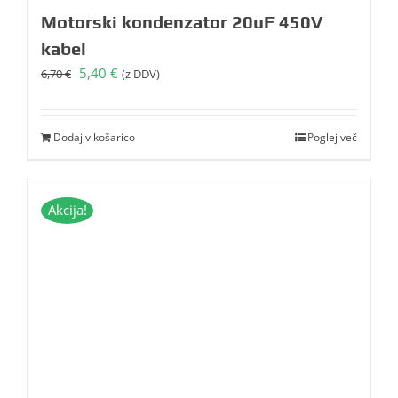
Motorski kondenzator 20uF 450V
kabel
Izvirna
Trenutna
5,40
€
6,70
€
(z DDV)
cena
cena
je
je:
bila:
5,40 €.
Dodaj v košarico
Poglej več
6,70 €.
Akcija!