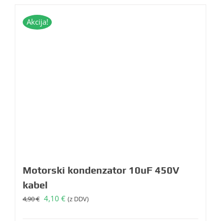
Akcija!
Motorski kondenzator 10uF 450V
kabel
Izvirna
Trenutna
4,10
€
4,90
€
(z DDV)
cena
cena