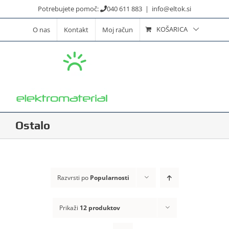
Skip
Potrebujete pomoč:
040 611 883
|
info@eltok.si
to
KOŠARICA
O nas
Kontakt
Moj račun
content
Ostalo
Razvrsti po
Popularnosti
Prikaži
12 produktov