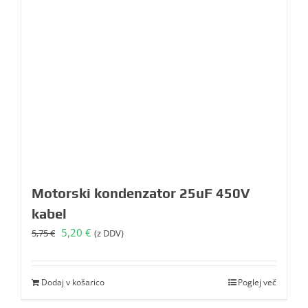
Motorski kondenzator 25uF 450V
kabel
Izvirna
Trenutna
5,20
€
5,75
€
(z DDV)
cena
cena
je
je:
bila:
5,20 €.
Dodaj v košarico
Poglej več
5,75 €.