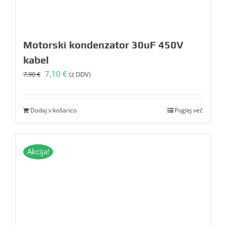
Motorski kondenzator 30uF 450V
kabel
Izvirna
Trenutna
7,10
€
7,90
€
(z DDV)
cena
cena
je
je:
bila:
7,10 €.
Dodaj v košarico
Poglej več
7,90 €.
Akcija!