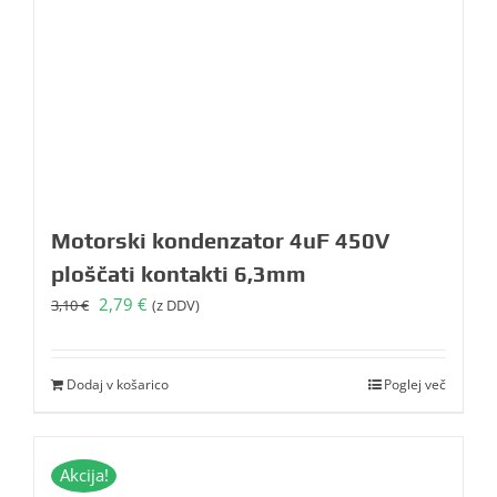
Motorski kondenzator 4uF 450V
ploščati kontakti 6,3mm
Izvirna
Trenutna
2,79
€
3,10
€
(z DDV)
cena
cena
je
je:
bila:
2,79 €.
Dodaj v košarico
Poglej več
3,10 €.
Akcija!