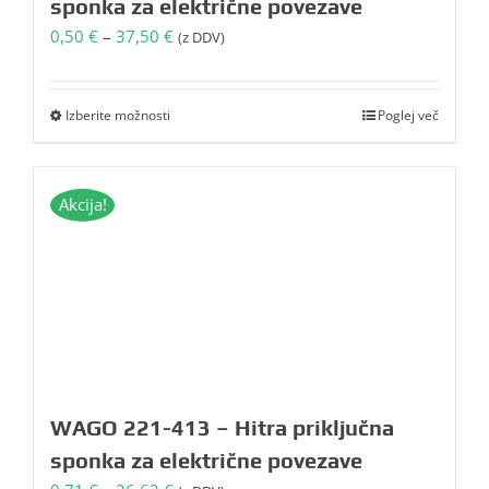
sponka za električne povezave
Cenovni
0,50
€
–
37,50
€
(z DDV)
razpon:
od
0,50 €
Izberite možnosti
Poglej več
Ta
do
izdelek
37,50 €
ima
več
Akcija!
različic.
Možnosti
lahko
izberete
na
strani
izdelka
WAGO 221-413 – Hitra priključna
sponka za električne povezave
Cenovni