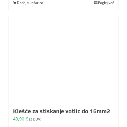
Dodaj v košarico
Poglej več
Klešče za stiskanje votlic do 16mm2
43,90
€
(z DDV)