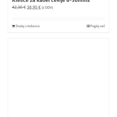
Izvirna
Trenutna
42,30
€
38,90
€
(z DDV)
cena
cena
je
je:
bila:
38,90 €.
Dodaj v košarico
Poglej več
42,30 €.