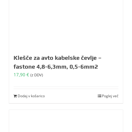
Klešče za avto kabelske čevlje –
fastone 4,8-6,3mm, 0,5-6mm2
17,90
€
(z DDV)
Dodaj v košarico
Poglej več