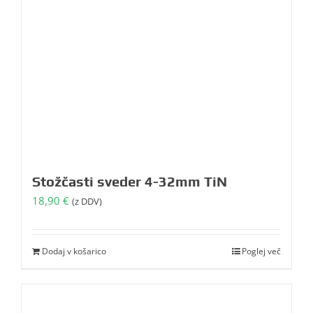
Stožčasti sveder 4-32mm TiN
18,90
€
(z DDV)
Dodaj v košarico
Poglej več