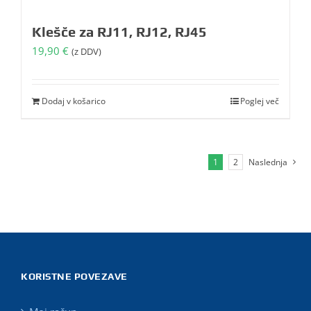
Klešče za RJ11, RJ12, RJ45
19,90
€
(z DDV)
Dodaj v košarico
Poglej več
1
2
Naslednja
KORISTNE POVEZAVE