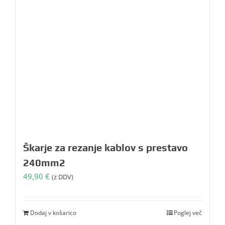
Škarje za rezanje kablov s prestavo
240mm2
49,90
€
(z DDV)
Dodaj v košarico
Poglej več