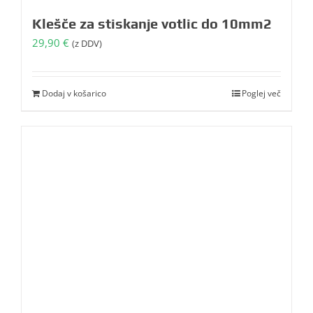
Klešče za stiskanje votlic do 10mm2
29,90
€
(z DDV)
Dodaj v košarico
Poglej več