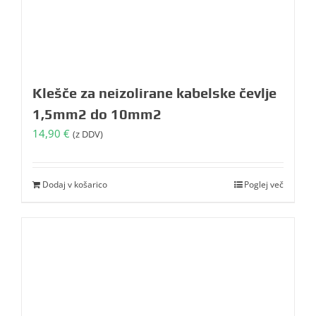
Klešče za neizolirane kabelske čevlje
1,5mm2 do 10mm2
14,90
€
(z DDV)
Dodaj v košarico
Poglej več