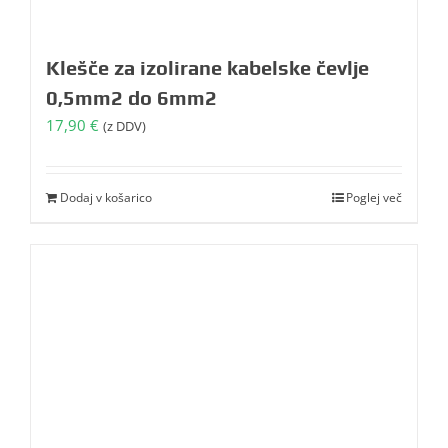
Klešče za izolirane kabelske čevlje
0,5mm2 do 6mm2
17,90
€
(z DDV)
Dodaj v košarico
Poglej več