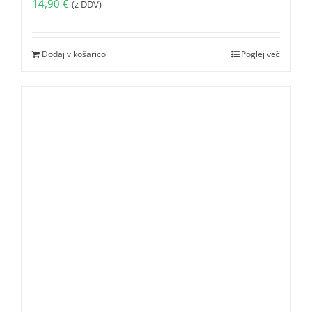
14,90
€
(z DDV)
Dodaj v košarico
Poglej več