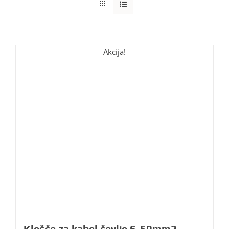
Akcija!
Klešče za kabel čevlje 6-50mm2