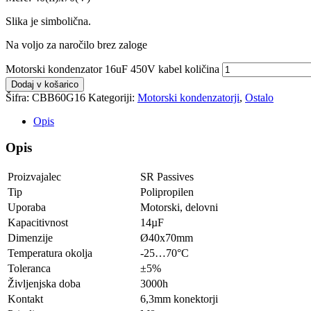
Slika je simbolična.
Na voljo za naročilo brez zaloge
Motorski kondenzator 16uF 450V kabel količina
Dodaj v košarico
Šifra:
CBB60G16
Kategoriji:
Motorski kondenzatorji
,
Ostalo
Opis
Opis
Proizvajalec
SR Passives
Tip
Polipropilen
Uporaba
Motorski, delovni
Kapacitivnost
14µF
Dimenzije
Ø40x70mm
Temperatura okolja
-25…70°C
Toleranca
±5%
Življenjska doba
3000h
Kontakt
6,3mm konektorji