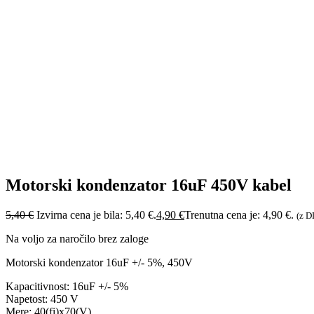
Motorski kondenzator 16uF 450V kabel
5,40
€
Izvirna cena je bila: 5,40 €.
4,90
€
Trenutna cena je: 4,90 €.
(z 
Na voljo za naročilo brez zaloge
Motorski kondenzator 16uF +/- 5%, 450V
Kapacitivnost: 16uF +/- 5%
Napetost: 450 V
Mere: 40(fi)x70(V)