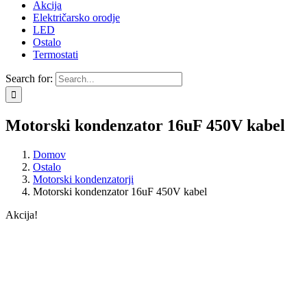
Akcija
Električarsko orodje
LED
Ostalo
Termostati
Search for:
Motorski kondenzator 16uF 450V kabel
Domov
Ostalo
Motorski kondenzatorji
Motorski kondenzator 16uF 450V kabel
Akcija!