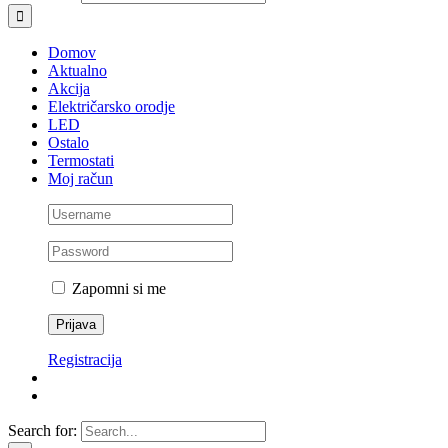
Domov
Aktualno
Akcija
Električarsko orodje
LED
Ostalo
Termostati
Moj račun
Zapomni si me
Registracija
Search for: