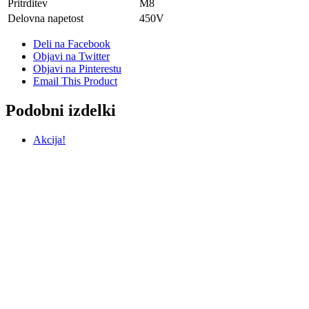
Pritrditev
M8
Delovna napetost
450V
Deli na Facebook
Objavi na Twitter
Objavi na Pinterestu
Email This Product
Podobni izdelki
Akcija!