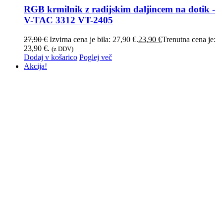
RGB krmilnik z radijskim daljincem na dotik -
V-TAC 3312 VT-2405
27,90
€
Izvirna cena je bila: 27,90 €.
23,90
€
Trenutna cena je:
23,90 €.
(z DDV)
Dodaj v košarico
Poglej več
Akcija!