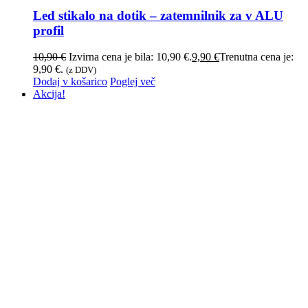
Led stikalo na dotik – zatemnilnik za v ALU
profil
10,90
€
Izvirna cena je bila: 10,90 €.
9,90
€
Trenutna cena je:
9,90 €.
(z DDV)
Dodaj v košarico
Poglej več
Akcija!