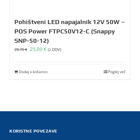
Pohištveni LED napajalnik 12V 50W –
POS Power FTPC50V12-C (Snappy
SNP-50-12)
Izvirna
Trenutna
25,00
€
29,70
€
(z DDV)
cena
cena
je
je:
bila:
25,00 €.
Dodaj v košarico
Poglej več
29,70 €.
KORISTNE POVEZAVE