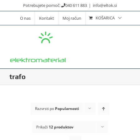
Skip
Potrebujete pomoč:
040 611 883
|
info@eltok.si
to
KOŠARICA
O nas
Kontakt
Moj račun
content
trafo
Razvrsti po
Popularnosti
Prikaži
12 produktov