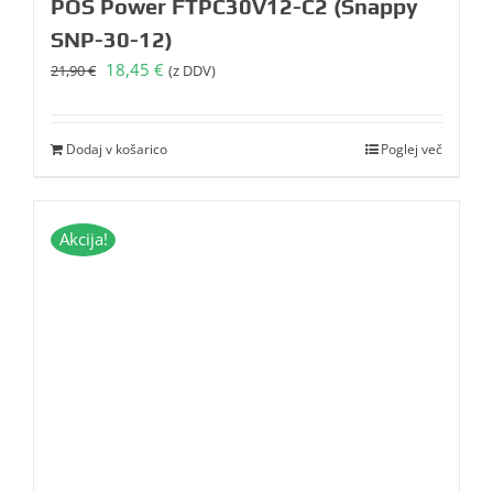
POS Power FTPC30V12-C2 (Snappy
SNP-30-12)
Izvirna
Trenutna
18,45
€
21,90
€
(z DDV)
cena
cena
je
je:
bila:
18,45 €.
Dodaj v košarico
Poglej več
21,90 €.
Akcija!