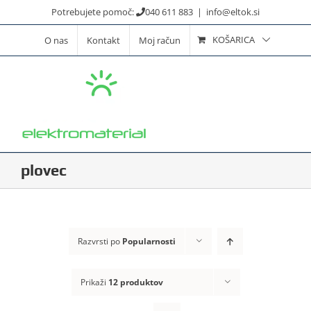
Skip
Potrebujete pomoč:
040 611 883
|
info@eltok.si
to
KOŠARICA
O nas
Kontakt
Moj račun
content
plovec
Razvrsti po
Popularnosti
Prikaži
12 produktov