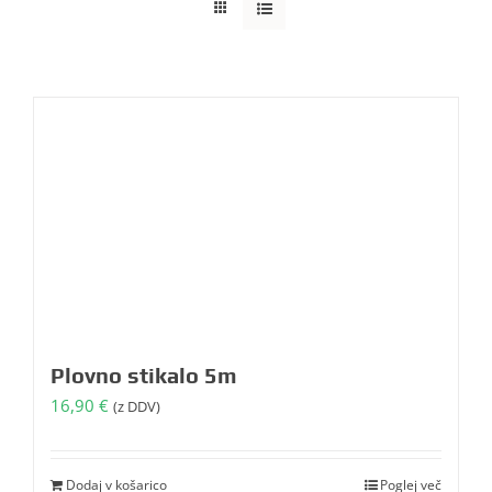
Plovno stikalo 5m
16,90
€
(z DDV)
Dodaj v košarico
Poglej več