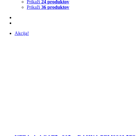
Prikaži
24 produktov
Prikaži
36 produktov
Akcija!