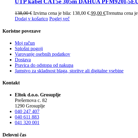
UTP kabel CAT5e 305m DAHUA PFM920I-5EUN-
138,00
€
Izvirna cena je bila: 138,00 €.
99,00
€
Trenutna cena je
Dodaj v košarico
Poglej več
Koristne povezave
Moj račun
Splošni pogoji
Varovanje osebnih podatkov
Dostava
Pravica do odstopa od nakupa
Jamstvo za skladnost blaga, storitve ali digitalne vsebine
Kontakt
Eltok d.o.o. Grosuplje
Prešernova c. 82
1290 Grosuplje
040 247 407
040 611 883
041 320 001
Delovni čas