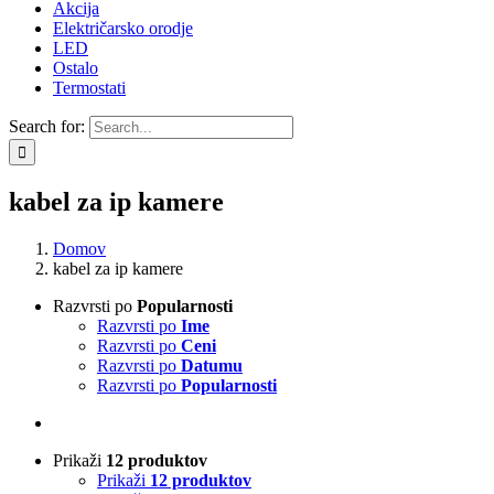
Akcija
Električarsko orodje
LED
Ostalo
Termostati
Search for:
kabel za ip kamere
Domov
kabel za ip kamere
Razvrsti po
Popularnosti
Razvrsti po
Ime
Razvrsti po
Ceni
Razvrsti po
Datumu
Razvrsti po
Popularnosti
Prikaži
12 produktov
Prikaži
12 produktov