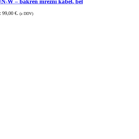
W – bakren mrežni kabel, bel
: 99,00 €.
(z DDV)