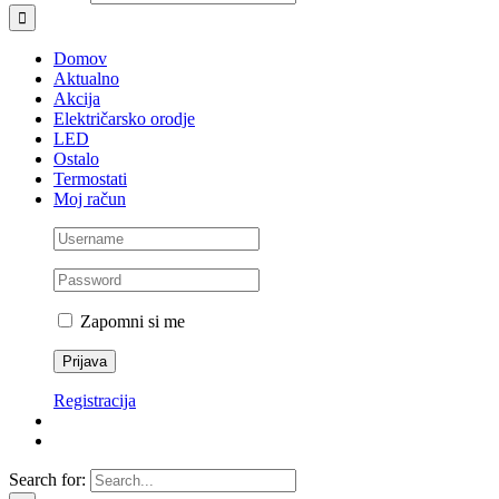
Domov
Aktualno
Akcija
Električarsko orodje
LED
Ostalo
Termostati
Moj račun
Zapomni si me
Registracija
Search for: