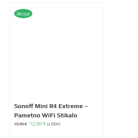
Akcija!
Sonoff Mini R4 Extreme –
Pametno WiFi Stikalo
Izvirna
Trenutna
12,00
€
15,90
€
(z DDV)
cena
cena