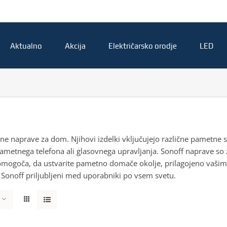
Aktualno
Akcija
Električarsko orodje
LED
e naprave za dom. Njihovi izdelki vključujejo različne pametne sti
metnega telefona ali glasovnega upravljanja. Sonoff naprave so 
omogoča, da ustvarite pametno domače okolje, prilagojeno vašim
lki Sonoff priljubljeni med uporabniki po vsem svetu.