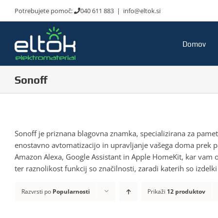
Skip
Potrebujete pomoč:
040 611 883
|
info@eltok.si
to
content
Domov
Sonoff
Sonoff je priznana blagovna znamka, specializirana za pametn
enostavno avtomatizacijo in upravljanje vašega doma prek pa
Amazon Alexa, Google Assistant in Apple HomeKit, kar vam 
ter raznolikost funkcij so značilnosti, zaradi katerih so izde
Razvrsti po
Popularnosti
Prikaži
12 produktov