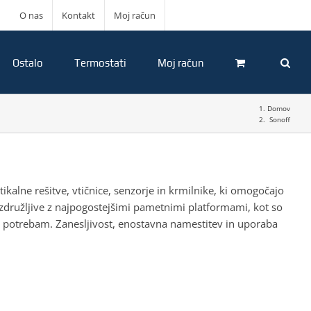
KOŠARICA
O nas
Kontakt
Moj račun
Ostalo
Termostati
Moj račun
Domov
Sonoff
kalne rešitve, vtičnice, senzorje in krmilnike, ki omogočajo
združljive z najpogostejšimi pametnimi platformami, kot so
 potrebam. Zanesljivost, enostavna namestitev in uporaba