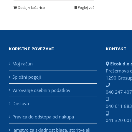
je
je:
bila:
12,00 €.
Dodaj v košarico
Poglej več
15,90 €.
KORISTNE POVEZAVE
KONTAKT
Moj račun
Eltok d.o.
Prešernova c
Splošni pogoji
1290 Grosup
Varovanje osebnih podatkov
040 247 407
Dostava
040 611 883
Pravica do odstopa od nakupa
041 320 001
Jamstvo za skladnost blaga, storitve ali